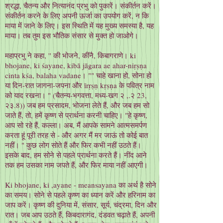
श्रद्धा, चैतन्य और नित्यानंद प्रभु को पुकारें। संकीर्तन करें।
संकीर्तन करने के लिए अपनी ऊर्जा का उपयोग करें, न कि
माया में जाने के लिए। इस स्थिति में यह मुख्य समस्या है, यह
माया। तब तुम इस भौतिक संसार से मुक्त हो जाओगे।
महाप्रभु ने कहा, '' की भोजने, कींनै, किबागराणे। ki
bhojane, ki śayane, kibā jāgara ae ahar-niṛṣṇa
cinta kśa, balaha vadane। "" चाहे खाना हो, सोना हो
या दिन-रात जागना-जपना और īrṛṣṇ kṛṣṇa के पवित्र नाम
को याद रखना। " (चैतन्य-भगवत्ता, मध्य-खग २ ,.२ 23,
२३.8)) जब हम प्रसादम, भोजना लेते हैं, और जब हम सो
जाते हैं, तो, हमें कृष्ण से प्रार्थना करनी चाहिए। "हे कृष्ण,
आप सो रहे हैं, कल्ला। अब, मैं आपके सामने आत्मसमर्पण
करता हूं पूरी तरह से - और अगर मैं मर जाऊं तो कोई बात
नहीं। " कुछ लोग सोते हैं और फिर कभी नहीं उठते हैं।
इसके बाद, हम सोने से पहले प्रार्थना करते हैं। नींद आने
तक हम उसका नाम जपते हैं, और फिर माया नहीं आएगी।
Ki bhojane, ki ,ayane - meansayana का अर्थ है सोने
का समय। सोने से पहले कृष्ण का ध्यान करें और हरिनाम का
जाप करें। कृष्ण की दुनिया में, संसार, सूर्य, चंद्रमा, दिन और
रात। जब आप उठते हैं, किबदारागंद, दंडवत चढ़ाते हैं, अपनी